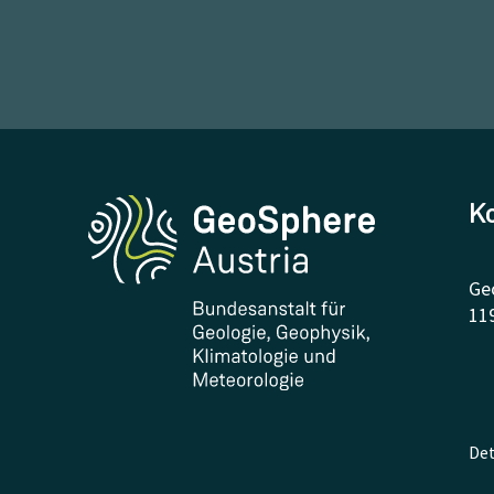
K
Ge
11
Det