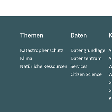
Themen
Daten
K
Katastrophenschutz
Datengrundlage
A
Klima
Datenzentrum
A
Natürliche Ressourcen
Services
W
Citizen Science
W
G
G
K