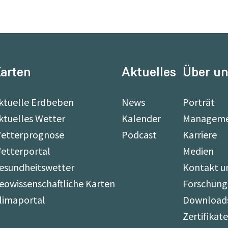
arten
Aktuelles
Über u
ktuelle Erdbeben
News
Porträt
ktuelles Wetter
Kalender
Managem
etterprognose
Podcast
Karriere
etterportal
Medien
esundheitswetter
Kontakt u
eowissenschaftliche Karten
Forschung
limaportal
Download
Zertifikat