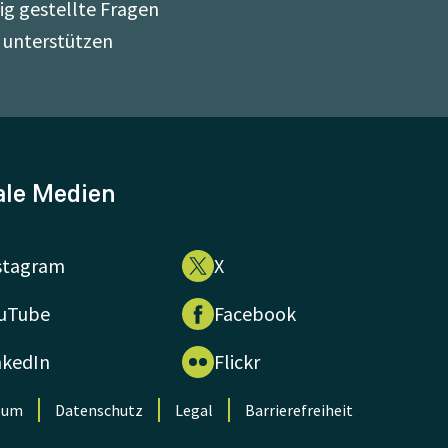
ig gestellte Fragen
 unterstützen
ale Medien
stagram
X
uTube
Facebook
nkedIn
Flickr
sum
Datenschutz
Legal
Barrierefreiheit