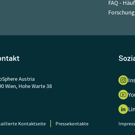
FAQ - Häuf
Forschung
ontakt
Sozi
oSphere Austria
In
90 Wien, Hohe Warte 38
Yo
Li
aillierte Kontaktseite
Pressekontakte
Impres