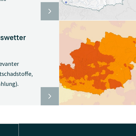
swetter
evanter
tschadstoffe,
ahlung).