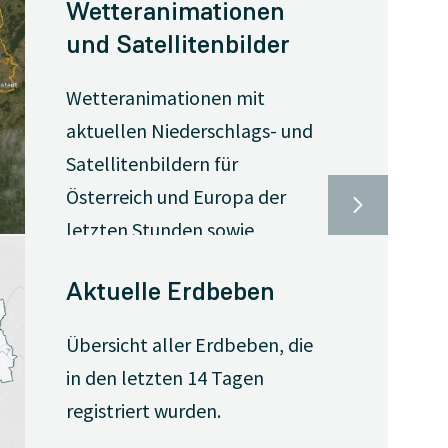
Wetteranimationen
und Satellitenbilder
Wetteranimationen mit
aktuellen Niederschlags- und
Satellitenbildern für
Österreich und Europa der
letzten Stunden sowie
Vorhersageanimationen für
Aktuelle Erdbeben
Österreich zu Temperatur,
Niederschlag, Wind, Windböen
Übersicht aller Erdbeben, die
und Bewölkung für die
in den letzten 14 Tagen
nächsten Tage.
registriert wurden.