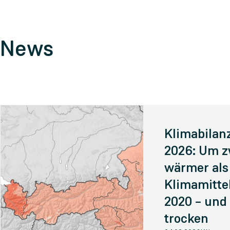
News
Klimabilanz
2026: Um z
wärmer als
Klimamittel
2020 – und
trocken