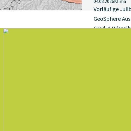
04.08.2026
Klima
Vorläufige Juli
GeoSphere Austr
Grad in Wiesel
der Allzeit-Jul
Jahr 1983 deut
Österreich – un
der Osten – hat
nicht nur mit 
Temperaturen 
sondern auch m
Trockenheit. 
Messstellen la
Niederschlagsde