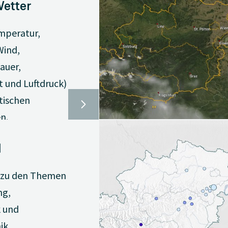
Wetter
mperatur,
Wind,
auer,
t und Luftdruck)
tischen
n.
l
 zu den Themen
ng,
k und
ik.