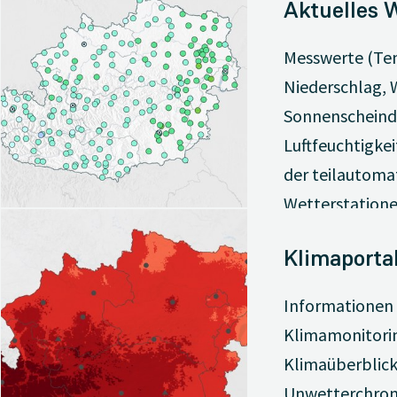
Aktuelles 
Messwerte (Te
Niederschlag, 
Sonnenscheind
Luftfeuchtigkei
der teilautoma
Wetterstatione
Klimaporta
Informationen
Klimamonitori
Klimaüberblic
Unwetterchron