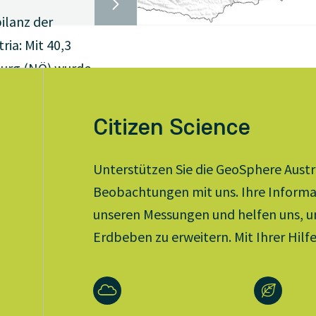
bilanz der
ia: Mit 40,3
burg (NÖ) wurde
irekord aus dem
lich überboten.
Citizen Science
d da vor allem
te im Juli aber
Unterstützen Sie die GeoSphere Austri
extremen
Beobachtungen mit uns. Ihre Informa
zu kämpfen,
unseren Messungen und helfen uns, u
it massiver
Erdbeben zu erweitern. Mit Ihrer Hilf
An manchen
g das
fizit bei 90