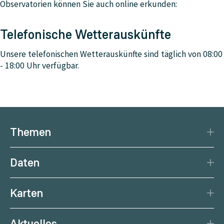
Observatorien können Sie auch online erkunden:
Telefonische Wetterauskünfte
Unsere telefonischen Wetterauskünfte sind täglich von 08:00
- 18:00 Uhr verfügbar.
Themen
Katastrophenschutz
Daten
Klima
Datengrundlage
Natürliche Ressourcen
Karten
Datenzentrum
Aktuelle Erdbeben
Services
Aktuelles