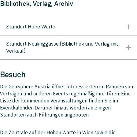
Bibliothek, Verlag, Archiv
Standort Hohe Warte
Zugang nach Vereinbarung unter: E-Mail:
geosphere-
Standort Neulinggasse (Bibliothek und Verlag mit
bibliothek@geosphere.at
Katalog
Verkauf)
Montag bis Donnerstag: 09:00–12:00 Montag,
Donnerstag: 13:00–16:00 Eingeschränkter Betrieb
Besuch
während der Urlaubszeiten E-Mail:
geosphere-
bibliothek@geosphere.at
Katalog
Die GeoSphere Austria öffnet Interessierten im Rahmen von
Vorträgen und anderen Events regelmäßig ihre Türen. Eine
Liste der kommenden Veranstaltungen finden Sie im
Eventkalender. Darüber hinaus werden an einigen
Standorten auch Führungen angeboten.
Die Zentrale auf der Hohen Warte in Wien sowie die