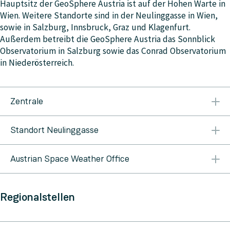
Hauptsitz der GeoSphere Austria ist auf der Hohen Warte in
Wien. Weitere Standorte sind in der Neulinggasse in Wien,
sowie in Salzburg, Innsbruck, Graz und Klagenfurt.
Außerdem betreibt die GeoSphere Austria das Sonnblick
Observatorium in Salzburg sowie das Conrad Observatorium
in Niederösterreich.
Zentrale
Hohe Warte 38 1190 Wien T. +43 1 36026 E-Mail:
Standort Neulinggasse
kontakt@geosphere.at
Neulinggasse 38 1030 Wien T.: +43 1 7125674 E-Mail:
Austrian Space Weather Office
kontakt@geosphere.at
Reininghausstraße 3 8020 Graz E-Mail:
weltraumwetter@geosphere.at
Webseite
Regionalstellen