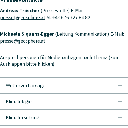
Pressekontakte
Andreas Tröscher
(Pressestelle) E-Mail:
presse@geosphere.at
M. +43 676 727 84 82
Michaela Siquans-Egger
(Leitung Kommunikation) E-Mail:
presse@geosphere.at
Ansprechpersonen für Medienanfragen nach Thema (zum
Ausklappen bitte klicken):
Wettervorhersage
Österreich & Wien, Niederösterreich, Burgenland
T:
Klimatologie
+43 1 360 26 2311
Kärnten
T: +43 463 414 43
Salzburg & Oberösterreich
T. +43 662 626 301 3612
Alexander Orlik
M. +43 664 618 01 35 T. +43 1 360 26
Steiermark
T. +43 316 242 200
Tirol & Vorarlberg
T.
Klimaforschung
2209
alexander.orlik@geosphere.at
Peter Müller
M.
+43 512 285 598 3510
+43 664 886 134 58
peter.mueller@geosphere.at