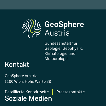
Wetter melden
Karriere
Klimaportal
Erdbeben melden
Medien
Phenowatch.at
Kontakt und Besuch
Forschung und Kooperationen
Downloads
Zertifikate und Auszeichnungen
FAQ - Häufig gestellte Fragen
Forschung unterstützen
Kontakt
GeoSphere Austria
1190 Wien, Hohe Warte 38
Detaillierte Kontaktseite
Pressekontakte
Soziale Medien