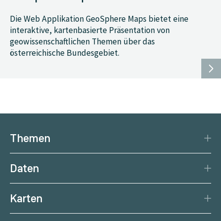
Die Web Applikation GeoSphere Maps bietet eine
interaktive, kartenbasierte Präsentation von
geowissenschaftlichen Themen über das
österreichische Bundesgebiet.
Themen
Katastrophenschutz
Daten
Klima
Datengrundlage
Natürliche Ressourcen
Karten
Datenzentrum
Aktuelle Erdbeben