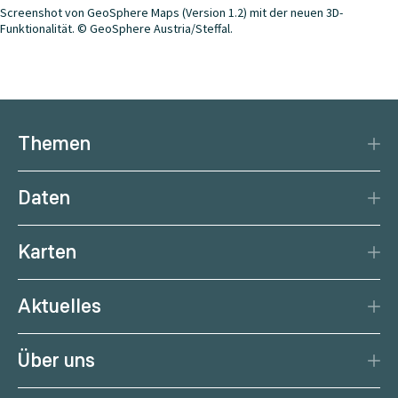
Screenshot von GeoSphere Maps (Version 1.2) mit der neuen 3D-
Funktionalität. © GeoSphere Austria/Steffal.
Themen
Katastrophenschutz
Daten
Klima
Datengrundlage
Natürliche Ressourcen
Karten
Datenzentrum
Aktuelle Erdbeben
Services
Aktuelles
Aktuelles Wetter
Citizen Science
News
Wetterprognose
Über uns
Kalender
Wetterportal