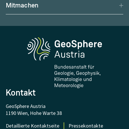
Porträt
Podcast
Gesundheitswetter
Mitmachen
Management
Geowissenschaftliche Karten
Wetter melden
Karriere
Klimaportal
Erdbeben melden
Medien
Phenowatch.at
Kontakt und Besuch
Forschung und Kooperationen
Downloads
Zertifikate und Auszeichnungen
FAQ - Häufig gestellte Fragen
Forschung unterstützen
Kontakt
GeoSphere Austria
1190 Wien, Hohe Warte 38
Detaillierte Kontaktseite
Pressekontakte