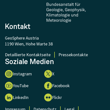
Zertifikate und Auszeichnungen
FAQ - Häufig gestellte Fragen
Forschung unterstützen
Kontakt
GeoSphere Austria
1190 Wien, Hohe Warte 38
Detaillierte Kontaktseite
Pressekontakte
Soziale Medien
Instagram
X
YouTube
Facebook
LinkedIn
Flickr
Impressum
Datenschutz
Legal