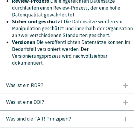
Review-Prozess
Die eingereichten Datensätze
durchlaufen einen Review-Prozess, der eine hohe
Datenqualität gewährleistet.
Sicher und geschützt
Die Datensätze werden vor
Manipulation geschützt und innerhalb der Organisation
an zwei verschiedenen Standorten gesichert.
Versionen
Die veröffentlichten Datensätze können im
Bedarfsfall versioniert werden. Der
Versionierungsprozess wird nachvollziehbar
dokumentiert.
Was ist ein RDR?
RDR steht für Research Data Repository – Repositorium
Was ist eine DOI?
für Forschungsdaten. Ein RDR ist ein verwaltetes
Verzeichnis zur Speicherung und Beschreibung von
DOI steht für Digital Object Identifier – Digitaler
digitalen Forschungsdaten in einem digitalen Archiv.
Was sind die FAIR Prinzipien?
Objektbezeichner. Ein DOI bezeichnet einen möglichst
eindeutigen und dauerhaften digitalen Identifikator für
FAIR steht für Findable (Auffindbar), Accessible