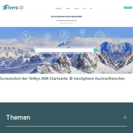
physische, digitale oder abstrakte Objekte. DOIs haben
(Zugänglich), Interoperable (Interoperabel) und
den Zweck, mit ihnen dauerhaft auf digitale Objekte
Reusable (Wiederverwendbar). Bei den FAIR Prinzipien
verweisen zu können. Dies wird erreicht, indem jedem
handelt es sich um klare Richtlinien für publizierte
Objekt ein eindeutiger und dauerhaft gültiger Name
Datensätze, damit diese für Mensch und Maschine
(Identifikator) zugewiesen wird.
verwendbar sind. Dadurch wird die Reichweite der
Datensätze auf Tethys RDR deutlich über die dortige
Suchfunktion erweitert.
Screenshot der Tethys RDR Startseite. © GeoSphere Austria/Reischer.
Themen
Katastrophenschutz