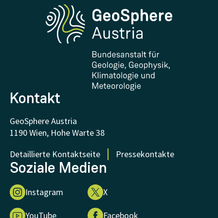
Phenowatch.at
Kontakt und Besuch
Forschung und Kooperationen
Downloads
Zertifikate und Auszeichnungen
FAQ - Häufig gestellte Fragen
Forschung unterstützen
Kontakt
GeoSphere Austria
1190 Wien, Hohe Warte 38
Detaillierte Kontaktseite
Pressekontakte
Soziale Medien
Instagram
X
YouTube
Facebook