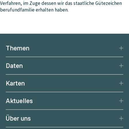
Verfahren, im Zuge dessen wir das staatliche Gütezeichen
berufundfamilie erhalten haben.
Themen
Katastrophenschutz
Daten
Klima
Datengrundlage
Natürliche Ressourcen
Karten
Datenzentrum
Aktuelle Erdbeben
Services
Aktuelles
Aktuelles Wetter
Citizen Science
News
Wetterprognose
Über uns
Kalender
Wetterportal