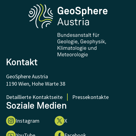
Phenowatch.at
Kontakt und Besuch
Forschung und Kooperationen
Downloads
Zertifikate und Auszeichnungen
FAQ - Häufig gestellte Fragen
Forschung unterstützen
Kontakt
GeoSphere Austria
1190 Wien, Hohe Warte 38
Detaillierte Kontaktseite
Pressekontakte
Soziale Medien
Instagram
X
YouTube
Facebook