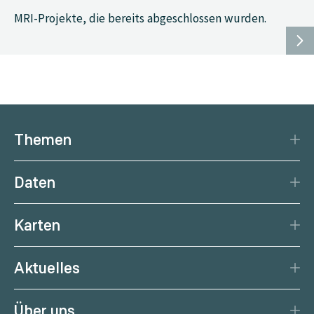
MRI-Projekte, die bereits abgeschlossen wurden.
Themen
Katastrophenschutz
Daten
Klima
Datengrundlage
Natürliche Ressourcen
Karten
Datenzentrum
Aktuelle Erdbeben
Services
Aktuelles
Aktuelles Wetter
Citizen Science
News
Wetterprognose
Über uns