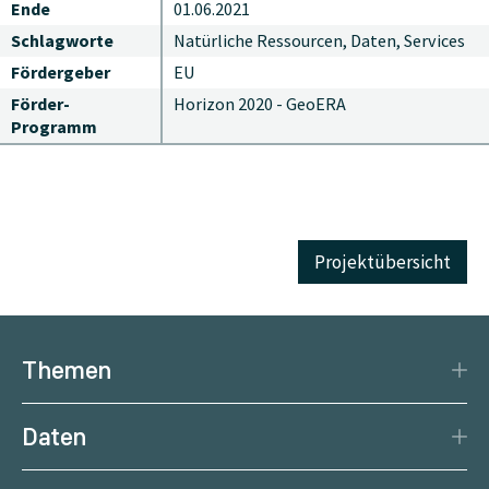
Ende
01.06.2021
Schlagworte
Natürliche Ressourcen, Daten, Services
Fördergeber
EU
Förder-
Horizon 2020 - GeoERA
Programm
Projektübersicht
Themen
Katastrophenschutz
Daten
Klima
Datengrundlage
Natürliche Ressourcen