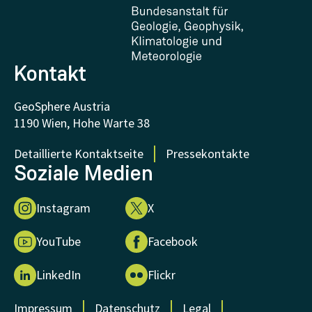
Zertifikate und Auszeichnungen
FAQ - Häufig gestellte Fragen
Forschung unterstützen
Kontakt
GeoSphere Austria
1190 Wien, Hohe Warte 38
Detaillierte Kontaktseite
Pressekontakte
Soziale Medien
Instagram
X
YouTube
Facebook
LinkedIn
Flickr
Impressum
Datenschutz
Legal