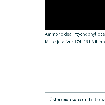
Ammonoidea: Ptychophyllocer
Mitteljura (vor 174–161 Millio
Österreichische und intern