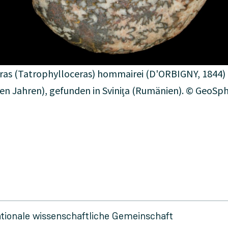
as (Tatrophylloceras) hommairei (D'ORBIGNY, 1844)
nen Jahren), gefunden in Sviniţa (Rumänien). © GeoSph
ationale wissenschaftliche Gemeinschaft