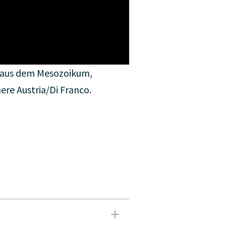
 aus dem Mesozoikum,
Foraminiferen: Pappin
ere Austria/Di Franco.
gefunden in Krems an 