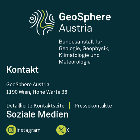
Phenowatch.at
Kontakt und Besuch
Forschung und Kooperationen
Downloads
Zertifikate und Auszeichnungen
FAQ - Häufig gestellte Fragen
Forschung unterstützen
Kontakt
GeoSphere Austria
1190 Wien, Hohe Warte 38
Detaillierte Kontaktseite
Pressekontakte
Soziale Medien
Instagram
X