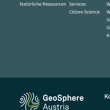
Natürliche Ressourcen
Services
W
Citizen Science
W
G
G
K
K