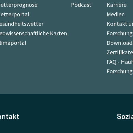
etterprognose
Podcast
Karriere
etterportal
Medien
esundheitswetter
Kontakt u
eowissenschaftliche Karten
Forschung
limaportal
Download
Zertifikat
FAQ - Häuf
Forschung
ontakt
Sozi