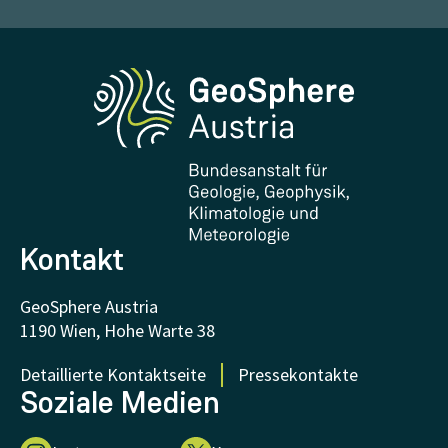
Wetter melden
Karriere
Klimaportal
Erdbeben melden
Medien
Phenowatch.at
Kontakt und Besuch
Forschung und Kooperationen
Downloads
Zertifikate und Auszeichnungen
FAQ - Häufig gestellte Fragen
Forschung unterstützen
Kontakt
GeoSphere Austria
1190 Wien, Hohe Warte 38
Detaillierte Kontaktseite
Pressekontakte
Soziale Medien