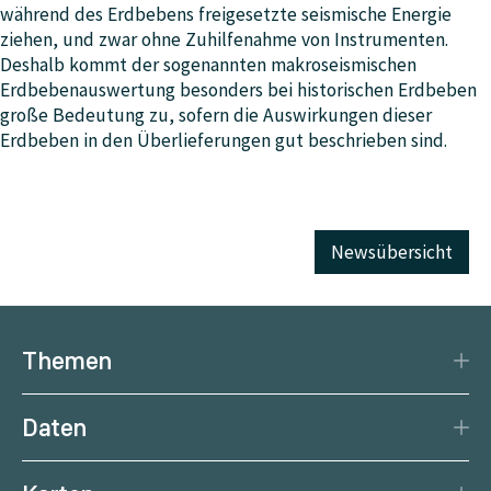
während des Erdbebens freigesetzte seismische Energie
ziehen, und zwar ohne Zuhilfenahme von Instrumenten.
Deshalb kommt der sogenannten makroseismischen
Erdbebenauswertung besonders bei historischen Erdbeben
große Bedeutung zu, sofern die Auswirkungen dieser
Erdbeben in den Überlieferungen gut beschrieben sind.
Newsübersicht
Themen
Katastrophenschutz
Daten
Klima
Datengrundlage
Natürliche Ressourcen