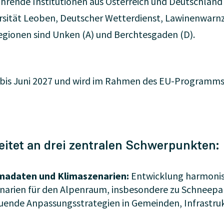
ührende Institutionen aus Österreich und Deutschla
rsität Leoben, Deutscher Wetterdienst, Lawinenwarn
egionen sind Unken (A) und Berchtesgaden (D).
24 bis Juni 2027 und wird im Rahmen des EU-Programm
itet an drei zentralen Schwerpunkten:
madaten und Klimaszenarien:
Entwicklung harmonis
arien für den Alpenraum, insbesondere zu Schneepar
uende Anpassungsstrategien in Gemeinden, Infrastruk