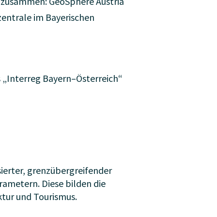
nd zusammen: GeoSphere Austria
zentrale im Bayerischen
s „Interreg Bayern–Österreich“
ierter, grenzübergreifender
ametern. Diese bilden die
tur und Tourismus.