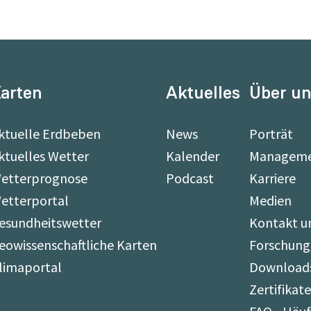
arten
Aktuelles
Über u
ktuelle Erdbeben
News
Porträt
ktuelles Wetter
Kalender
Managem
etterprognose
Podcast
Karriere
etterportal
Medien
esundheitswetter
Kontakt u
eowissenschaftliche Karten
Forschung
limaportal
Download
Zertifikat