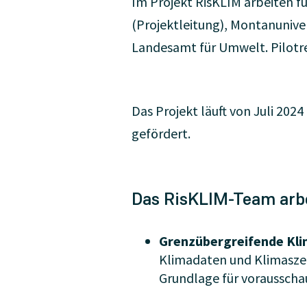
Im Projekt RisKLIM arbeiten f
(Projektleitung), Montanunive
Landesamt für Umwelt. Pilotr
Das Projekt läuft von Juli 20
gefördert.
Das RisKLIM-Team arbe
Grenzübergreifende Kli
Klimadaten und Klimaszen
Grundlage für vorausscha