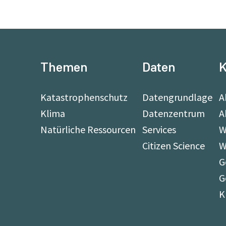
Themen
Daten
K
Katastrophenschutz
Datengrundlage
A
Klima
Datenzentrum
A
Natürliche Ressourcen
Services
W
Citizen Science
W
G
G
K