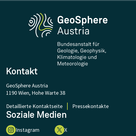
Erdbeben melden
Medien
Phenowatch.at
Kontakt und Besuch
Forschung und Kooperationen
Downloads
Zertifikate und Auszeichnungen
FAQ - Häufig gestellte Fragen
Forschung unterstützen
Kontakt
GeoSphere Austria
1190 Wien, Hohe Warte 38
Detaillierte Kontaktseite
Pressekontakte
Soziale Medien
Instagram
X