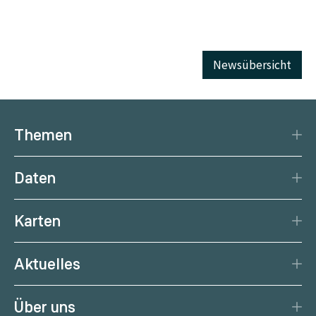
Newsübersicht
Themen
Katastrophenschutz
Daten
Klima
Datengrundlage
Natürliche Ressourcen
Karten
Datenzentrum
Aktuelle Erdbeben
Services
Aktuelles
Aktuelles Wetter
Citizen Science
News
Wetterprognose
Über uns