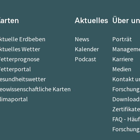
arten
Aktuelles
Über u
ktuelle Erdbeben
News
Porträt
ktuelles Wetter
Kalender
Managem
etterprognose
Podcast
Karriere
etterportal
Medien
esundheitswetter
Kontakt u
eowissenschaftliche Karten
Forschung
limaportal
Download
Zertifikat
FAQ - Häuf
Forschung