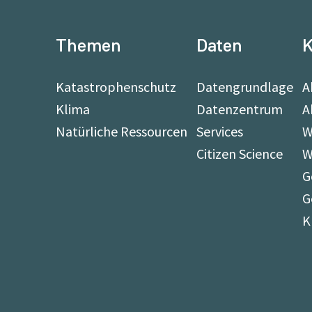
Themen
Daten
K
Katastrophenschutz
Datengrundlage
A
Klima
Datenzentrum
A
Natürliche Ressourcen
Services
W
Citizen Science
W
G
G
K