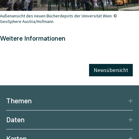
Außenansicht des neuen Bücherdepots der Universität Wien. ©
GeoSphere Austria/Hofmann.
Weitere Informationen
Newsübersicht
Themen
Katastrophenschutz
Daten
Klima
Datengrundlage
Natürliche Ressourcen
Karten