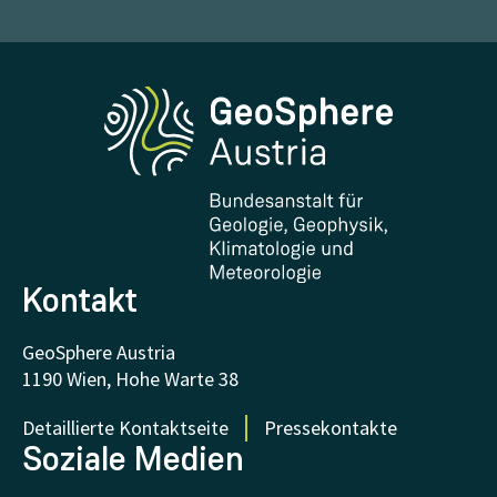
Wetter melden
Karriere
Klimaportal
Erdbeben melden
Medien
Phenowatch.at
Kontakt und Besuch
Forschung und Kooperationen
Downloads
Zertifikate und Auszeichnungen
FAQ - Häufig gestellte Fragen
Forschung unterstützen
Kontakt
GeoSphere Austria
1190 Wien, Hohe Warte 38
Detaillierte Kontaktseite
Pressekontakte
Soziale Medien