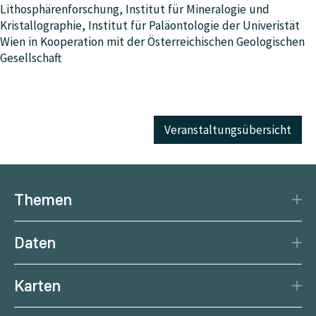
Lithosphärenforschung, Institut für Mineralogie und
Kristallographie, Institut für Paläontologie der Univeristät
Wien in Kooperation mit der Österreichischen Geologischen
Gesellschaft
Veranstaltungsübersicht
Themen
Katastrophenschutz
Daten
Klima
Datengrundlage
Natürliche Ressourcen
Karten
Datenzentrum