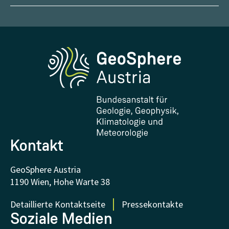
Wetter melden
Karriere
Klimaportal
Erdbeben melden
Medien
Phenowatch.at
Kontakt und Besuch
Forschung und Kooperationen
Downloads
Zertifikate und Auszeichnungen
FAQ - Häufig gestellte Fragen
Forschung unterstützen
Kontakt
GeoSphere Austria
1190 Wien, Hohe Warte 38
Detaillierte Kontaktseite
Pressekontakte
Soziale Medien