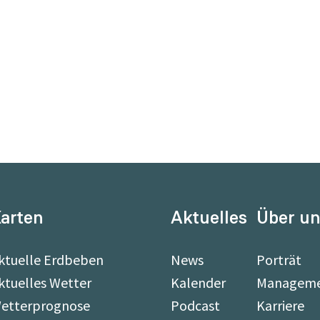
arten
Aktuelles
Über u
ktuelle Erdbeben
News
Porträt
ktuelles Wetter
Kalender
Managem
etterprognose
Podcast
Karriere