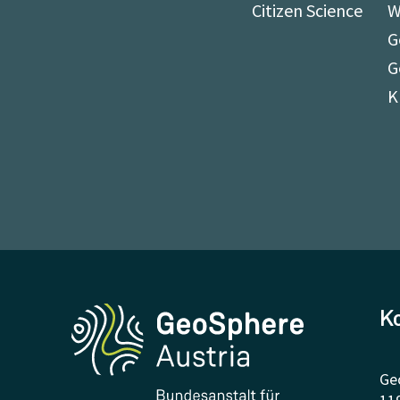
Citizen Science
W
G
G
K
K
Ge