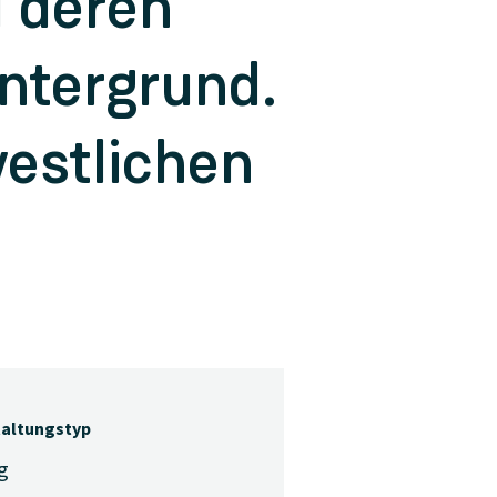
d deren
ntergrund.
westlichen
taltungstyp
g