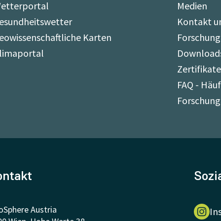
etterportal
Medien
esundheitswetter
Kontakt u
eowissenschaftliche Karten
Forschung
limaportal
Download
Zertifikat
FAQ - Häuf
Forschung
ontakt
Sozi
oSphere Austria
In