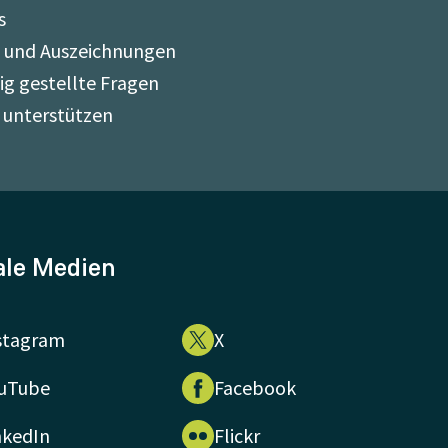
s
e und Auszeichnungen
ig gestellte Fragen
 unterstützen
ale Medien
stagram
X
uTube
Facebook
nkedIn
Flickr