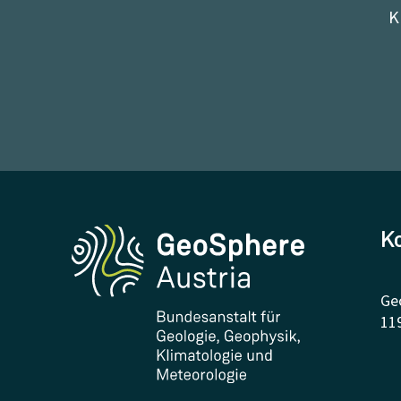
K
K
Ge
11