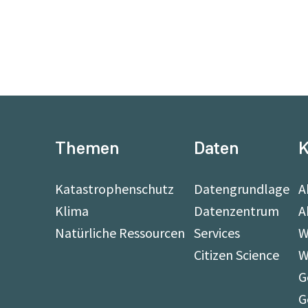
Themen
Daten
K
Katastrophenschutz
Datengrundlage
A
Klima
Datenzentrum
A
Natürliche Ressourcen
Services
W
Citizen Science
W
G
G