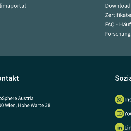
limaportal
Download
Zertifikat
FAQ - Häuf
Forschung
ontakt
Sozi
oSphere Austria
In
90 Wien, Hohe Warte 38
Yo
Li