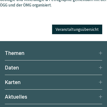
ÖGG und der ÖMG organisiert.
Veranstaltungsübersicht
Themen
Katastrophenschutz
Daten
Klima
Datengrundlage
Natürliche Ressourcen
Karten
Datenzentrum
Aktuelle Erdbeben
Services
Aktuelles
Aktuelles Wetter
Citizen Science