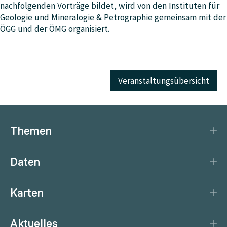
nachfolgenden Vorträge bildet, wird von den Instituten für
Geologie und Mineralogie & Petrographie gemeinsam mit der
ÖGG und der ÖMG organisiert.
Veranstaltungsübersicht
Themen
Katastrophenschutz
Daten
Klima
Datengrundlage
Natürliche Ressourcen
Karten
Datenzentrum
Aktuelle Erdbeben
Services
Aktuelles