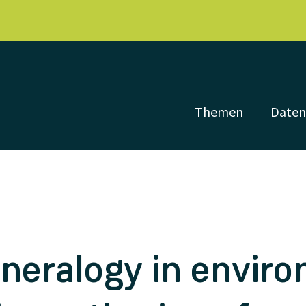
Themen
Date
neralogy in envir