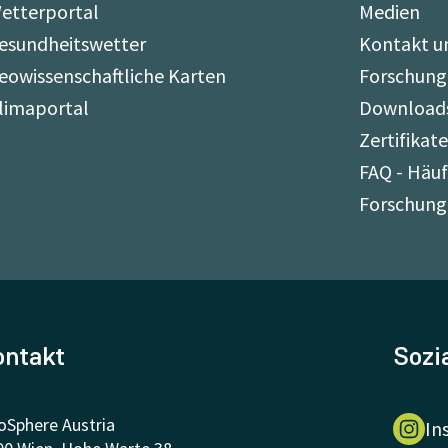
etterportal
Medien
esundheitswetter
Kontakt u
eowissenschaftliche Karten
Forschung
limaportal
Download
Zertifikat
FAQ - Häuf
Forschung
ontakt
Sozi
oSphere Austria
In