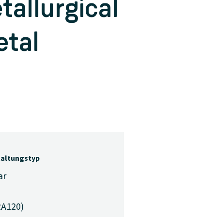
tallurgical
etal
taltungstyp
ar
2A120)