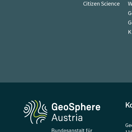
Citizen Science
W
G
G
K
K
Ge