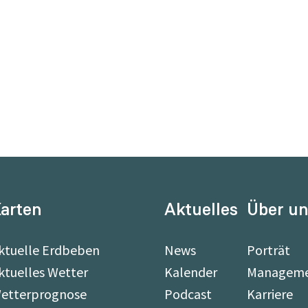
arten
Aktuelles
Über u
ktuelle Erdbeben
News
Porträt
ktuelles Wetter
Kalender
Managem
etterprognose
Podcast
Karriere